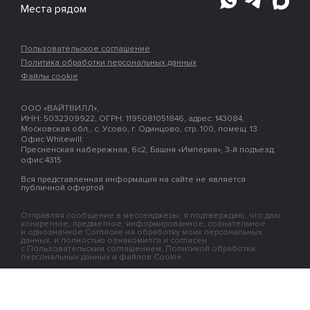
Места рядом
Пользовательское соглашение
Политика обработки персональных данных
Файлы cookie
ООО «ВАЙТВИЛЛ»,
ИНН: 5032309922, ОГРН: 1195081051846, адрес: 143084,
Московская обл., с. Усово, г. Одинцово, стр. 100, помещ. 13
Офис Whitewill:
Пресненская набережная, 6с2, Башня «Империя», 3-й подъезд,
офис 4315
Вся представленная информация на сайте не является
публичной офертой
Отправляя сообщение в мессенджеры, я подтверждаю, что даю
конкретное, предметное, информированное, сознательное
и однозначное Согласие на обработку моих персональных
данных, и полностью ознакомился и согласен
с Пользовательским соглашением, Политикой обработки
персональных данных и файлов Cookie.